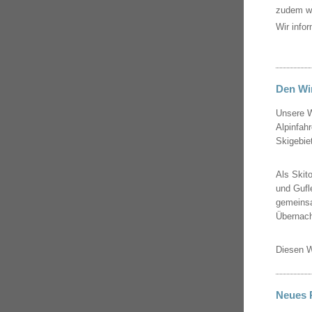
zudem wu
Wir infor
Den Wi
Unsere W
Alpinfah
Skigebie
Als Skit
und Gufl
gemeinsa
Übernach
Diesen W
Neues 