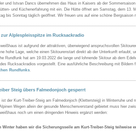
ler und Istvan Dancs übernehmen das Haus in Kaisers ab der Sommersaison 
tten- und Küchenerfahrung mit ein. Die Hütte öffnet am Samstag, dem 13. 
ag bis Sonntag täglich geöffnet. Wir freuen uns auf eine schöne Bergsaison
 zur Alplespleisspitze im Rucksackradio
weißhaus ist aufgrund der attraktiven, überwiegend anspruchsvollen Skitour
ine hohe Lage, welche einen Skitourenstart direkt ab der Unterkunft erlaubt, u
he Rundfunk hat am 19.03.2022 die lange und lohnende Skitour ab dem Edelwe
es Rucksackradios vorgestellt. Eine ausführliche Beschreibung mit Bildern 
chen Rundfunks
.
eiber Steig übers Falmedonjoch gesperrt
t ist der Kurt-Treiber-Steig am Falmedonjoch (Klettersteig) in Winterruhe und
Alpinen Wegen allein der gesunde Menschenverstand gebietet muss hier zwi
weißhaus noch um einen dringenden Hinweis ergänzt werden:
 Winter haben wir die Sicherungsseile am Kurt-Treiber-Steig teilweise en