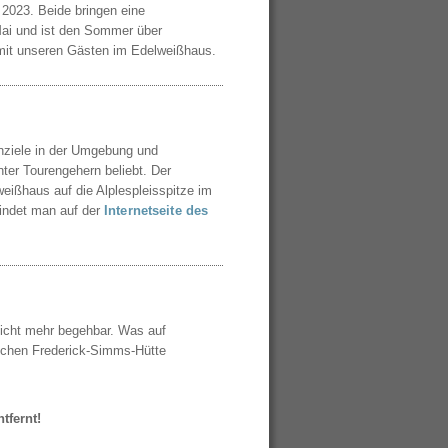
2023. Beide bringen eine
Mai und ist den Sommer über
 mit unseren Gästen im Edelweißhaus.
enziele in der Umgebung und
nter Tourengehern beliebt. Der
ißhaus auf die Alplespleisspitze im
findet man auf der
Internetseite des
 nicht mehr begehbar. Was auf
schen Frederick-Simms-Hütte
tfernt!