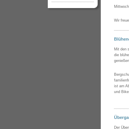
Mittwoch
Wir freu
Blühen
Mit den 
die blüh
genießen
Bergschu
familien
ist am A
und Bike
Übergan
Der Über