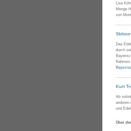
Lisa Köh
Menge Hü
von Mont
Skitour
Das Edel
durch se
Bayerisc
Rahmen d
Bayeris
Kurt Tr
Ab sofor
anderen 
und Edel
Über den