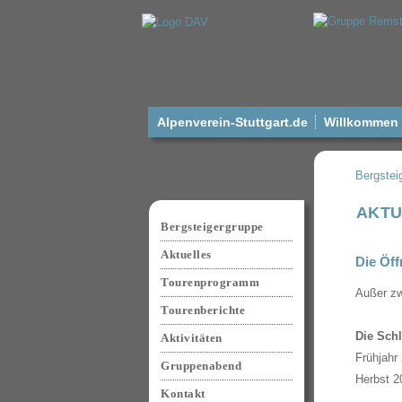
Alpenverein-Stuttgart.de
Willkommen a
Bergstei
Navigation
AKTU
überspringen
Bergsteigergruppe
Aktuelles
Die Öff
Tourenprogramm
Außer zw
Tourenberichte
Die Sch
Aktivitäten
Frühjahr 
Gruppenabend
Herbst 2
Kontakt