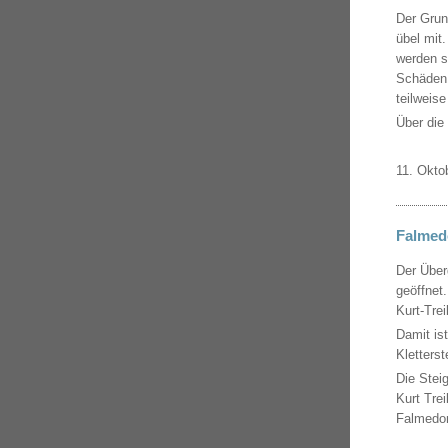
Der Grun
übel mit
werden s
Schäden 
teilweise
Über die
11. Okto
Falmed
Der Über
geöffnet
Kurt-Trei
Damit is
Kletterst
Die Stei
Kurt Tre
Falmedon