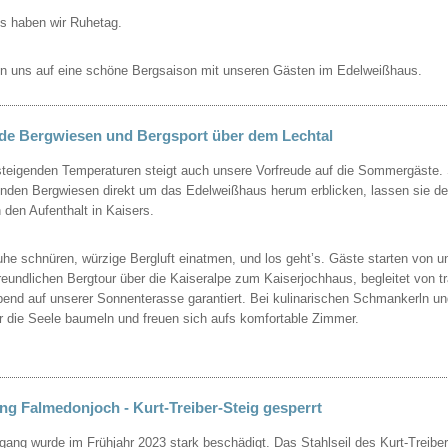
s haben wir Ruhetag.
en uns auf eine schöne Bergsaison mit unseren Gästen im Edelweißhaus.
de Bergwiesen und Bergsport über dem Lechtal
steigenden Temperaturen steigt auch unsere Vorfreude auf die Sommergäste.
enden Bergwiesen direkt um das Edelweißhaus herum erblicken, lassen sie den
 den Aufenthalt in Kaisers.
he schnüren, würzige Bergluft einatmen, und los geht’s. Gäste starten von u
freundlichen Bergtour über die Kaiseralpe zum Kaiserjochhaus, begleitet von
bend auf unserer Sonnenterasse garantiert. Bei kulinarischen Schmankerln u
r die Seele baumeln und freuen sich aufs komfortable Zimmer.
g Falmedonjoch - Kurt-Treiber-Steig gesperrt
gang wurde im Frühjahr 2023 stark beschädigt. Das Stahlseil des Kurt-Treiber