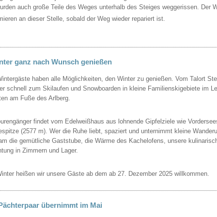
rden auch große Teile des Weges unterhalb des Steiges weggerissen. Der Weg
mieren an dieser Stelle, sobald der Weg wieder repariert ist.
nter ganz nach Wunsch genießen
intergäste haben alle Möglichkeiten, den Winter zu genießen. Vom Talort Ste
rer schnell zum Skilaufen und Snowboarden in kleine Familienskigebiete im L
ten am Fuße des Arlberg.
ourengänger findet vom Edelweißhaus aus lohnende Gipfelziele wie Vordersee
espitze (2577 m). Wer die Ruhe liebt, spaziert und unternimmt kleine Wande
m die gemütliche Gaststube, die Wärme des Kachelofens, unsere kulinarisc
tung in Zimmern und Lager.
inter heißen wir unsere Gäste ab dem ab 27. Dezember 2025 willkommen.
Pächterpaar übernimmt im Mai