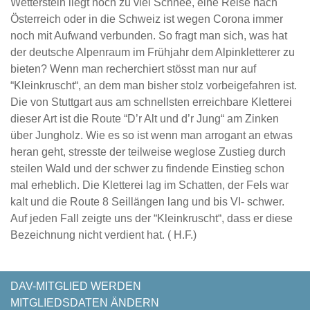
Wetterstein liegt noch zu viel Schnee, eine Reise nach
Österreich oder in die Schweiz ist wegen Corona immer
noch mit Aufwand verbunden. So fragt man sich, was hat
der deutsche Alpenraum im Frühjahr dem Alpinkletterer zu
bieten? Wenn man recherchiert stösst man nur auf
“Kleinkruscht“, an dem man bisher stolz vorbeigefahren ist.
Die von Stuttgart aus am schnellsten erreichbare Kletterei
dieser Art ist die Route “D’r Alt und d’r Jung“ am Zinken
über Jungholz. Wie es so ist wenn man arrogant an etwas
heran geht, stresste der teilweise weglose Zustieg durch
steilen Wald und der schwer zu findende Einstieg schon
mal erheblich. Die Kletterei lag im Schatten, der Fels war
kalt und die Route 8 Seillängen lang und bis VI- schwer.
Auf jeden Fall zeigte uns der “Kleinkruscht“, dass er diese
Bezeichnung nicht verdient hat. ( H.F.)
NAVIGATION
DAV-MITGLIED WERDEN
ÜBERSPRINGEN
MITGLIEDSDATEN ÄNDERN