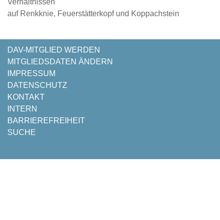
Verhältnissen
auf Renkknie, Feuerstätterkopf und Koppachstein
NAVIGATION
DAV-MITGLIED WERDEN
ÜBERSPRINGEN
MITGLIEDSDATEN ÄNDERN
IMPRESSUM
DATENSCHUTZ
KONTAKT
INTERN
BARRIEREFREIHEIT
SUCHE