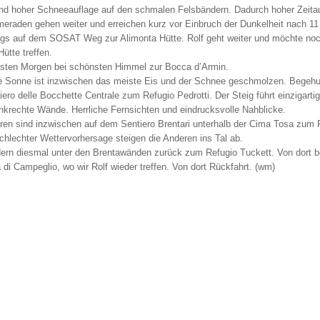
nd hoher Schneeauflage auf den schmalen Felsbändern. Dadurch hoher Zeitau
eraden gehen weiter und erreichen kurz vor Einbruch der Dunkelheit nach 11
gs auf dem SOSAT Weg zur Alimonta Hütte. Rolf geht weiter und möchte noc
Hütte treffen.
ten Morgen bei schönsten Himmel zur Bocca d’Armin.
e Sonne ist inzwischen das meiste Eis und der Schnee geschmolzen. Begeh
iero delle Bocchette Centrale zum Refugio Pedrotti. Der Steig führt einzigart
nkrechte Wände. Herrliche Fernsichten und eindrucksvolle Nahblicke.
ren sind inzwischen auf dem Sentiero Brentari unterhalb der Cima Tosa zum 
hlechter Wettervorhersage steigen die Anderen ins Tal ab.
ern diesmal unter den Brentawänden zurück zum Refugio Tuckett. Von dort be
di Campeglio, wo wir Rolf wieder treffen. Von dort Rückfahrt. (wm)