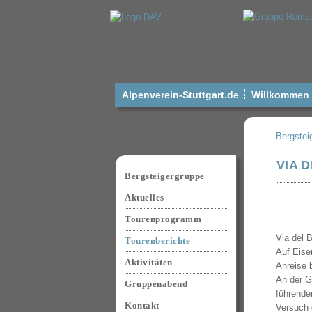
Alpenverein-Stuttgart.de
Willkommen a
Bergstei
Navigation
VIA 
überspringen
Bergsteigergruppe
Aktuelles
Tourenprogramm
Via del 
Tourenberichte
Auf Eise
Aktivitäten
Anreise 
An der G
Gruppenabend
führende
Kontakt
Versuch 