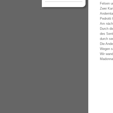
Felsen u
Zwei Kam
Andernta
Pedrotti 
Am nächs
Durch di
des Sent
durch se
Die Ande
Wegen sc
Wir wand
Madonna 