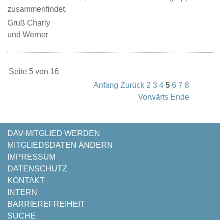
zusammenfindet.
Gruß Charly
und Werner
Seite 5 von 16
Anfang
Zurück
2
3
4
5
6
7
8
Vorwärts
Ende
NAVIGATION
DAV-MITGLIED WERDEN
ÜBERSPRINGEN
MITGLIEDSDATEN ÄNDERN
IMPRESSUM
DATENSCHUTZ
KONTAKT
INTERN
BARRIEREFREIHEIT
SUCHE